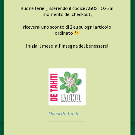
Checkout
Buone ferie!
inserendo il codice AGOSTO26 al
momento del checkout,
riceverai uno sconto di 2 eu su ogni articolo
Seguici su
ordinato
Inizia il mese all’insegna del benessere!
Facebook
Instagram
© 2013-2026 Naturlab S.r.l. Tutti i diritti riservati.
Privacy
Policy
Monoi de Tahiti
0