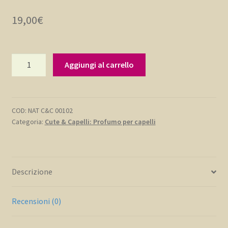
19,00
€
Profumo
Aggiungi al carrello
capelli
LIGHTNESS:
Vaniglia
&
COD:
NAT C&C 00102
Categoria:
Cute & Capelli: Profumo per capelli
Zenzero
quantità
Descrizione
Recensioni (0)