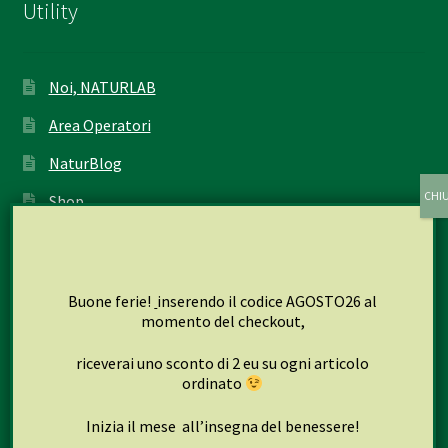
Utility
Noi, NATURLAB
Area Operatori
NaturBlog
Shop
Il mio account
Carrello
Buone ferie!
inserendo il codice AGOSTO26 al
Cassa
momento del checkout,
riceverai uno sconto di 2 eu su ogni articolo
ordinato
Seguici su
Inizia il mese all’insegna del benessere!