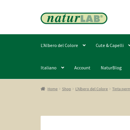
Vai
Vai
alla
al
navigazione
contenuto
L’Albero del Colore
Cute & Capelli
Italiano
Account
NaturBlog
Home
Shop
L'Albero del Colore
Tinta per