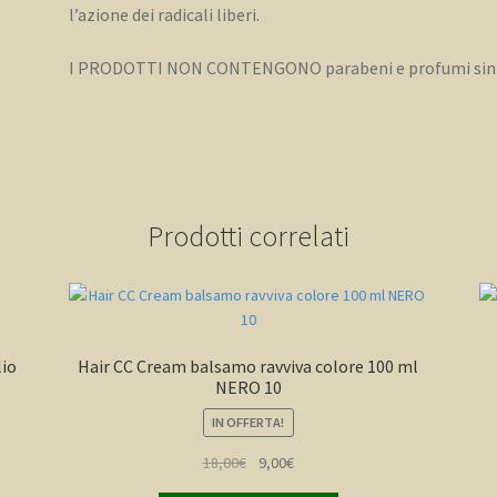
l’azione dei radicali liberi.
I PRODOTTI NON CONTENGONO parabeni e profumi sint
Prodotti correlati
lio
Hair CC Cream balsamo ravviva colore 100 ml
NERO 10
IN OFFERTA!
Il
Il
18,00
€
9,00
€
prezzo
prezzo