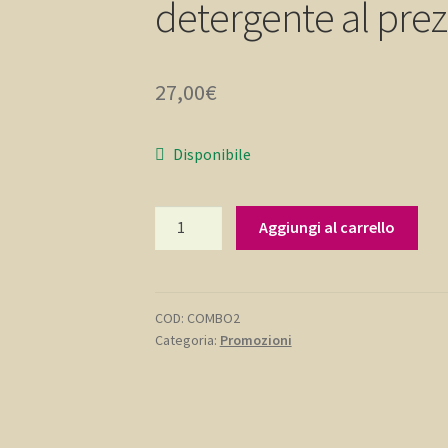
detergente al prez
27,00
€
Disponibile
KIT
Aggiungi al carrello
REISHI
🍄
2
latte/tonico
COD:
COMBO2
Categoria:
Promozioni
detergente
al
prezzo
di
1