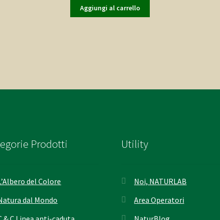
originale
attuale
Aggiungi al carrello
era:
è:
18,00€.
9,00€.
egorie Prodotti
Utility
L’Albero del Colore
Noi, NATURLAB
Natura dal Mondo
Area Operatori
C & C Linea anti-caduta
NaturBlog