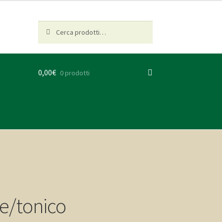
Cerca:
Cerca
0,00
€
0 prodotti
te/tonico