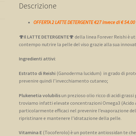
Descrizione
🍄
quantità
OFFERTA 2 LATTE DETERGENTE €27 invece di € 54.00
🍄Il LATTE DETERGENTE🍄
della linea Forever Reishi è u
contempo nutrire la pelle del viso grazie alla sua innova
Ingredienti attivi
:
Estratto di Reishi
(Ganoderma lucidum) in grado di protegg
prevenire quindi l’invecchiamento cutaneo;
Plukenetia volubilis
un prezioso olio ricco di acidi grassi
troviamo infatti elevate concentrazioni Omega3 (Acido A
particolarmente efficaci nel prevenire l’evaporazione dell’
ripristinare e mantenere l’idratazione della pelle.
Vitamina E
(Tocoferolo) è un potente antiossidan te ch