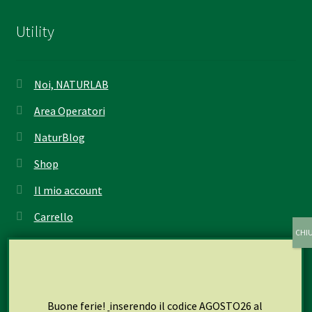
Utility
Noi, NATURLAB
Area Operatori
NaturBlog
Shop
Il mio account
Carrello
Cassa
Seguici su
Buone ferie!
inserendo il codice AGOSTO26 al