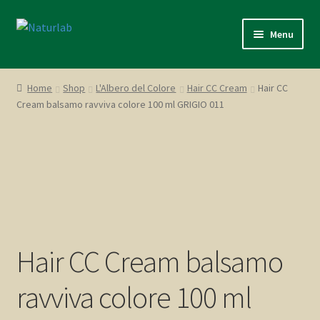
Vai
Vai
Menu
alla
al
navigazione
contenuto
L’Albero del Colore
Home
Shop
L'Albero del Colore
Hair CC Cream
Hair CC
Cream balsamo ravviva colore 100 ml GRIGIO 011
Cute & Capelli
Naturfix
Natura dal Mondo
Promozioni
Hair CC Cream balsamo
Italiano
ravviva colore 100 ml
Account