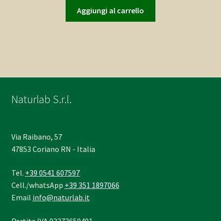
originale
attuale
Aggiungi al carrello
era:
è:
18,00€.
9,00€.
Naturlab S.r.l.
Via Raibano, 57
47853 Coriano RN - Italia
Tel.
+39 0541 607597
Cell./whatsApp
+39 351 1897066
Email
info@naturlab.it
Partita IVA 03373650401