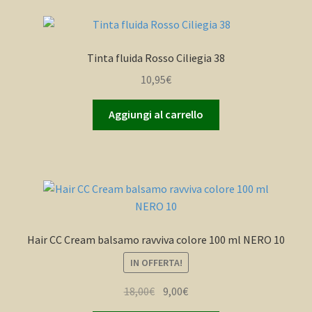
Tinta fluida Rosso Ciliegia 38
10,95
€
Aggiungi al carrello
Hair CC Cream balsamo ravviva colore 100 ml NERO 10
IN OFFERTA!
Il
Il
18,00
€
9,00
€
prezzo
prezzo