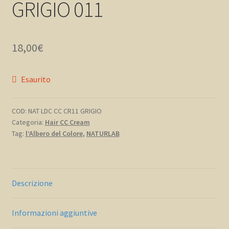
GRIGIO 011
NaturBlog
Catalogo Naturlab
18,00
€
Esaurito
COD:
NAT LDC CC CR11 GRIGIO
Categoria:
Hair CC Cream
Tag:
l’Albero del Colore
,
NATURLAB
Descrizione
Informazioni aggiuntive