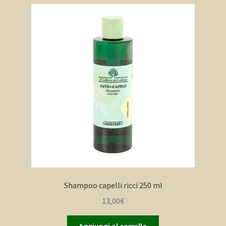
Espandi
Italiano
il
menu
Account
child
NaturBlog
Catalogo Naturlab
Shampoo capelli ricci 250 ml
13,00
€