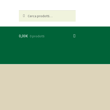
Cerca:
Cerca
0,00
€
0 prodotti