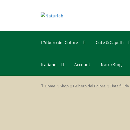
Vai
Vai
alla
al
navigazione
contenuto
L’Albero del Colore
Cute & Capelli
Italiano
Account
NaturBlog
Home
Shop
L'Albero del Colore
Tinta fluida