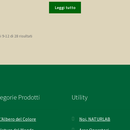
Leggi tutto
Popolarità
 9-12 di 28 risultati
egorie Prodotti
Utility
L’Albero del Colore
Noi, NATURLAB